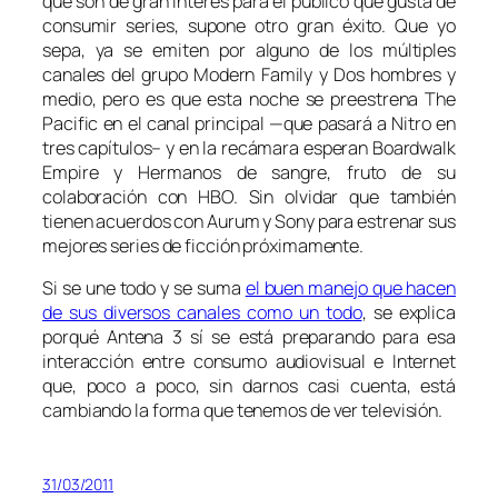
que son de gran interés para el público que gusta de
consumir series, supone otro gran éxito. Que yo
sepa, ya se emiten por alguno de los múltiples
canales del grupo
Modern Family
y
Dos hombres y
medio
, pero es que esta noche se preestrena
The
Pacific
en el canal principal —que pasará a Nitro en
tres capítulos– y en la recámara esperan
Boardwalk
Empire
y
Hermanos de sangre
, fruto de su
colaboración con HBO. Sin olvidar que también
tienen acuerdos con Aurum y Sony para estrenar sus
mejores series de ficción próximamente.
Si se une todo y se suma
el buen manejo que hacen
de sus diversos canales como un todo
, se explica
porqué Antena 3 sí se está preparando para esa
interacción entre consumo audiovisual e Internet
que, poco a poco, sin darnos casi cuenta, está
cambiando la forma que tenemos de ver televisión.
31/03/2011