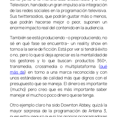
Television, han dado un gran impulso a la integración
de las redes sociales en la programación televisiva.
Sus
twittersodios
, que podrán gustar más o menos,
que podrán hacerse mejor o peor, suponen un
enorme impacto real del contenido en la audiencia.
También se está produciendo –o preproduciendo, no
sé en qué fase se encuentra– un
reality show
en
torno a la serie de ficción. Está por ver si tendrá éxito
o no, pero lo que sí deja apreciar es la mentalidad de
los gestores y lo que buscan: productos 360º,
transmedia, crossmedia o multiplataforma (
qué
más da
) en torno a una marca reconocida y con
unos estándares de calidad más que dignos con el
presupuesto que se maneja. El dinero es importante
(mucho) pero creo que es más importante saber
manejar el mucho o poco dinero que se tenga.
Otro ejemplo claro ha sido
Downton Abbey,
quizá la
mayor sorpresa de la programación de Antena 3,
pues estoy seguro que ni los propios programadores