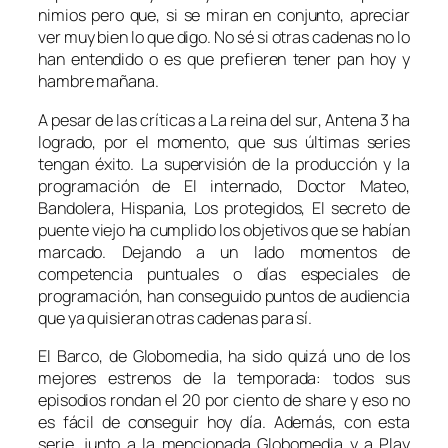
nimios pero que, si se miran en conjunto, apreciar
ver muy bien lo que digo. No sé si otras cadenas no lo
han entendido o es que prefieren tener pan hoy y
hambre mañana.
A pesar de las críticas a
La reina del sur
, Antena 3 ha
logrado, por el momento, que sus últimas series
tengan éxito. La supervisión de la producción y la
programación de
El internado, Doctor Mateo,
Bandolera, Hispania, Los protegidos, El secreto de
puente viejo
ha cumplido los objetivos que se habían
marcado. Dejando a un lado momentos de
competencia puntuales o días especiales de
programación, han conseguido puntos de audiencia
que ya quisieran otras cadenas para sí.
El Barco
, de Globomedia, ha sido quizá uno de los
mejores estrenos de la temporada: todos sus
episodios rondan el 20 por ciento de
share
y eso no
es fácil de conseguir hoy día. Además, con esta
serie, junto a la mencionada Globomedia y a Play