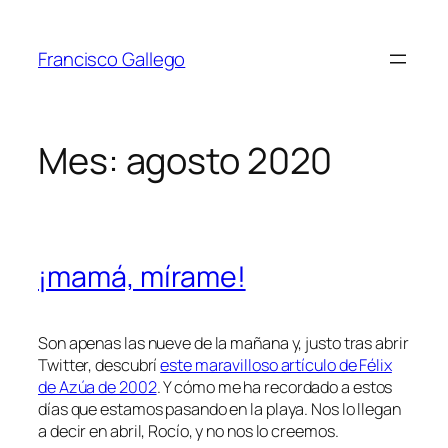
Saltar
al
Francisco Gallego
contenido
Mes:
agosto 2020
¡mamá, mírame!
Son apenas las nueve de la mañana y, justo tras abrir
Twitter, descubrí
este maravilloso artículo de Félix
de Azúa de 2002
. Y cómo me ha recordado a estos
días que estamos pasando en la playa. Nos lo llegan
a decir en abril, Rocío, y no nos lo creemos.