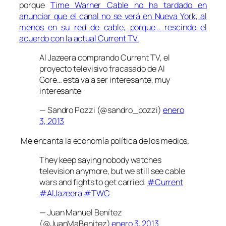
porque
Time Warner Cable no ha tardado en
anunciar que el canal no se verá en Nueva York, al
menos en su red de cable, porque… rescinde el
acuerdo con la actual Current TV.
Al Jazeera comprando Current TV, el
proyecto televisivo fracasado de Al
Gore… esta va a ser interesante, muy
interesante
— Sandro Pozzi (@sandro_pozzi)
enero
3, 2013
Me encanta la economía política de los medios.
They keep saying nobody watches
television anymore, but we still see cable
wars and fights to get carried.
#Current
#AlJazeera
#TWC
— Juan Manuel Benítez
(@JuanMaBenitez)
enero 3, 2013