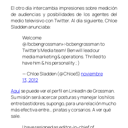
El otro día intercambia impresiones sobre medición
de audiencias y posibilidades de los agentes del
medio televisivo con Twitter. Al día siguiente, Chloe
Sladden anunciaba:
Welcome
@/bcbengrossman»>bcbengrossman to
Twitter’s Media team! Ben will lead our
media marketing & operations. Thrilled to
have him & his personality ; )
— Chloe Sladden (@ChloeS)
noviembre
13, 2012
Aquí
se puede ver el perfil en LinkedIn de Grossman.
Su misión será acercar posturas y manejar los hilos
entre bastidores, supongo, para una relación mucho
más efectiva entre… piratas y corsarios. A ver qué
sale.
I have resigned as editor-in-chief of