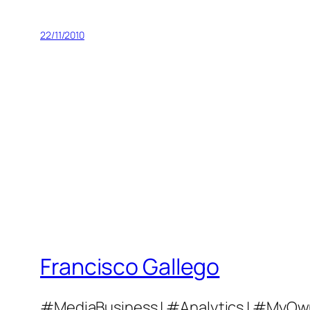
22/11/2010
Francisco Gallego
#MediaBusiness | #Analytics | #MyOw