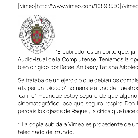
[vimeo]http://www.vimeo.com/16898550[/vimeo
‘El Jubilado’ es un corto que, 
Audiovisual de la Complutense. Teníamos la opci
bien dirigido por Rafael Arribas y Tatiana Arbol
Se trataba de un ejercicio que debíamos comple
a la par un ‘piccolo’ homenaje a uno de nuestro
‘carino’ —aunque estoy seguro de que algunos n
cinematográfico, ese que seguro respiro Don 
perdáis los ojazos de Raquel, la chica que hace
* La copia subida a Vimeo es procedente de un
telecinado del mundo.