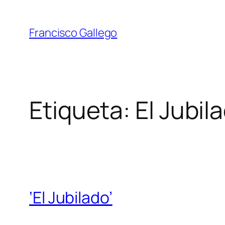
Saltar
al
Francisco Gallego
contenido
Etiqueta:
El Jubil
‘El Jubilado’