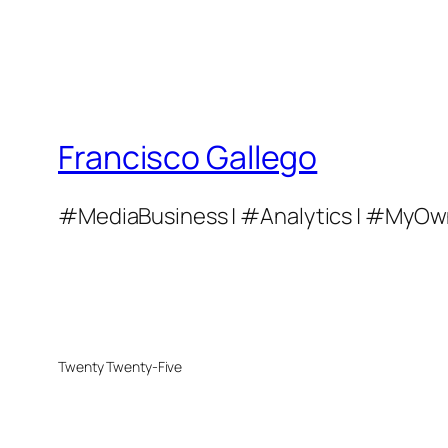
Francisco Gallego
#MediaBusiness | #Analytics | #MyOw
Twenty Twenty-Five