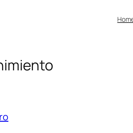
Hom
nimiento
ro