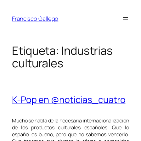
Saltar
al
Francisco Gallego
contenido
Etiqueta:
Industrias
culturales
K-Pop en @noticias_cuatro
Mucho se habla de la necesaria internacionalización
de los productos culturales españoles. Que lo
español es bueno, pero que no sabemos venderlo.