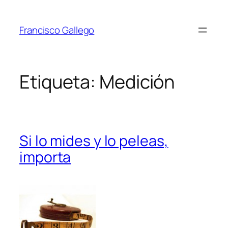
Saltar
al
Francisco Gallego
contenido
Etiqueta:
Medición
Si lo mides y lo peleas,
importa