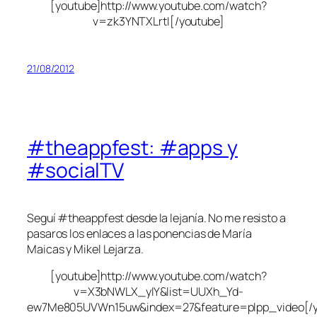
[youtube]http://www.youtube.com/watch?
v=zk3YNTXLrtI[/youtube]
21/08/2012
#theappfest: #apps y
#socialTV
Seguí #theappfest desde la lejanía. No me resisto a
pasaros los enlaces a las ponencias de María
Maicas y Mikel Lejarza.
[youtube]http://www.youtube.com/watch?
v=X3bNWLX_yIY&list=UUXh_Yd-
ew7Me805UVWn15uw&index=27&feature=plpp_video[/y