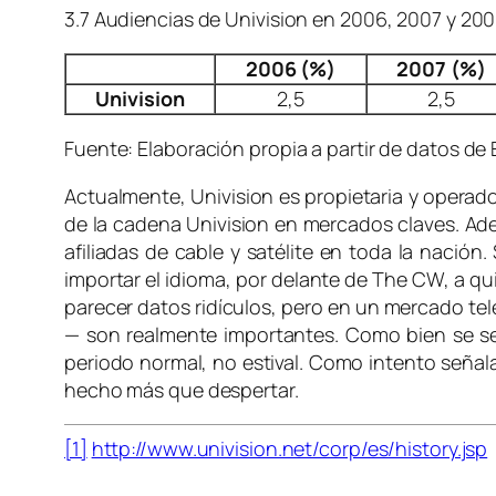
3.7
Audiencias de Univision en 2006, 2007 y 20
2006 (%)
2007 (%)
Univision
2,5
2,5
Fuente
: Elaboración propia a partir de datos d
Actualmente, Univision es propietaria y operado
de la cadena Univision en mercados claves. Adem
afiliadas de cable y satélite en toda la nació
importar el idioma, por delante de The CW, a qu
parecer datos ridículos, pero en un mercado te
— son realmente importantes. Como bien se señ
periodo normal, no estival. Como intento señal
hecho más que despertar.
[1]
http://www.univision.net/corp/es/history.jsp