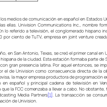
 los medios de comunicación en español en Estados U
odas ellas. Univision Communications Inc., nombre fo
. En lo referido a televisión, el conglomerado hispano in
 50 por ciento de TuTV, empresa en
joint venture
creada
 año, en San Antonio, Texas, se creó el primer canal en
d hispana de la ciudad. Esta estación formaba parte de S
con gran presencia latina. Por aquel entonces, se im
or el de Univision como consecuencia directa de la 
elevisa, la mayor empresa productora de programación e
ón en español y principal cadena de televisión en V
va que la FCC comenzaba a llevar a cabo. No obstante, 
dcasting Media Partners
[1]
. La transacción se consu
ación de Univision.