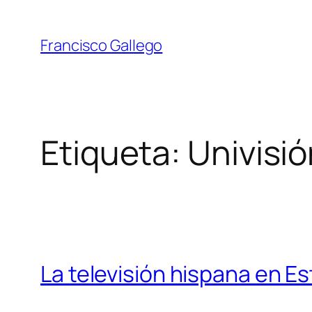
Saltar
al
Francisco Gallego
contenido
Etiqueta:
Univisió
La televisión hispana en E