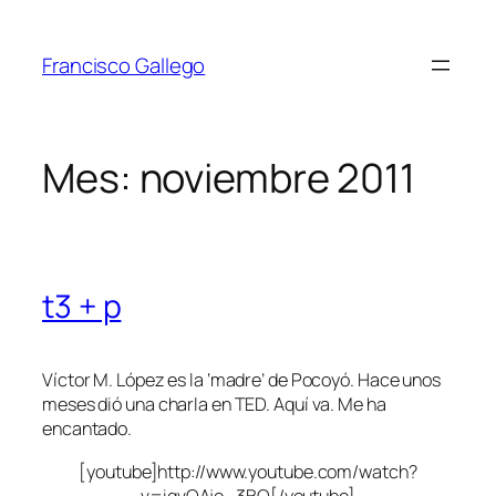
Saltar
al
Francisco Gallego
contenido
Mes:
noviembre 2011
t3 + p
Víctor M. López es la ‘madre’ de Pocoyó. Hace unos
meses dió una charla en TED. Aquí va. Me ha
encantado.
[youtube]http://www.youtube.com/watch?
v=igvQAjo_3BQ[/youtube]