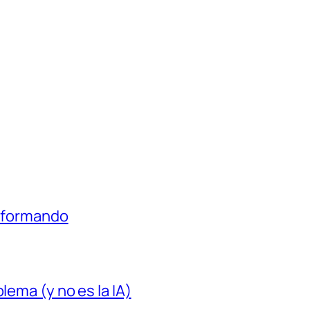
á formando
lema (y no es la IA)