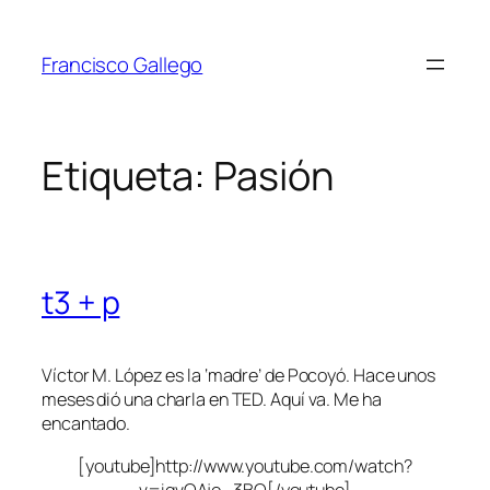
Saltar
al
Francisco Gallego
contenido
Etiqueta:
Pasión
t3 + p
Víctor M. López es la ‘madre’ de Pocoyó. Hace unos
meses dió una charla en TED. Aquí va. Me ha
encantado.
[youtube]http://www.youtube.com/watch?
v=igvQAjo_3BQ[/youtube]