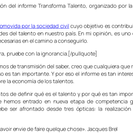
ción del informe Transforma Talento, organizado por l
romovida por la sociedad civil
cuyo objetivo es contribui
ades del talento en nuestro país. En mi opinión, es un
necesarias en el camino a conseguirlo.
ra, pruebe con la ignorancia.[/pullquote]
 de transmisión del saber, creo que cualquiera que ref
so es tan importante. Y por eso el informe es tan intere
re la economía de los talentos.
os de definir qué es el talento y por qué es tan import
que hemos entrado en nueva etapa de competencia g
e ser afrontado desde tres ópticas: la realización pe
 d’avoir envie de faire quelque chose».
Jacques Brel