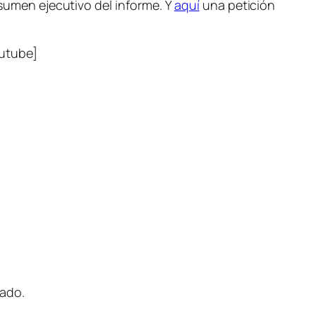
esumen ejecutivo del informe. Y
aquí
una petición
utube]
tado.