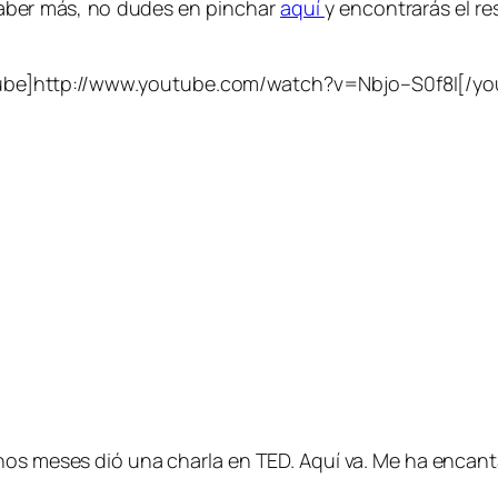
saber más, no dudes en pinchar
aquí
y encontrarás el r
ube]http://www.youtube.com/watch?v=Nbjo–S0f8I[/yo
unos meses dió una charla en TED. Aquí va. Me ha encan