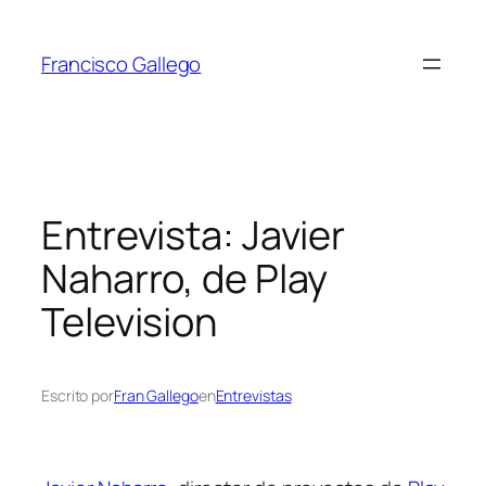
Saltar
al
Francisco Gallego
contenido
Entrevista: Javier
Naharro, de Play
Television
Escrito por
Fran Gallego
en
Entrevistas