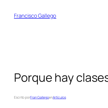
Saltar
al
Francisco Gallego
contenido
Porque hay clases
Escrito por
Fran Gallego
en
Artículos