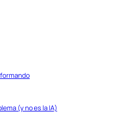
á formando
lema (y no es la IA)