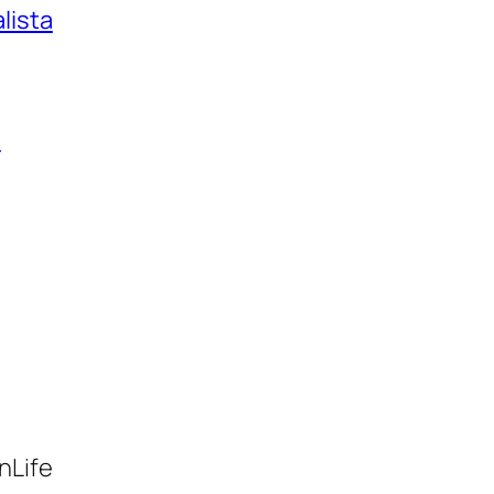
alista
a
nLife