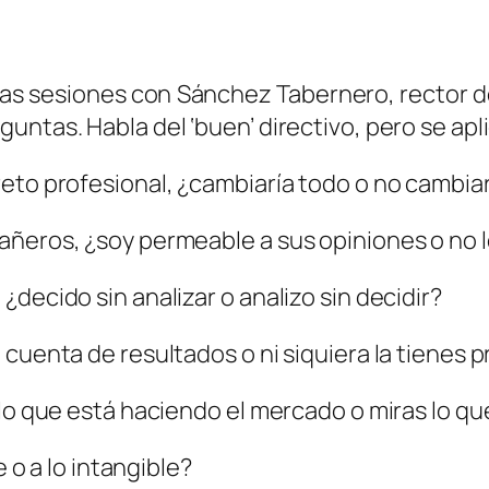
as sesiones con Sánchez Tabernero, rector de
untas. Habla del ‘buen’ directivo, pero se apl
reto profesional, ¿cambiaría todo o no cambia
añeros, ¿soy permeable a sus opiniones o no l
decido sin analizar o analizo sin decidir?
 cuenta de resultados o ni siquiera la tienes 
 lo que está haciendo el mercado o miras lo 
e o a lo intangible?