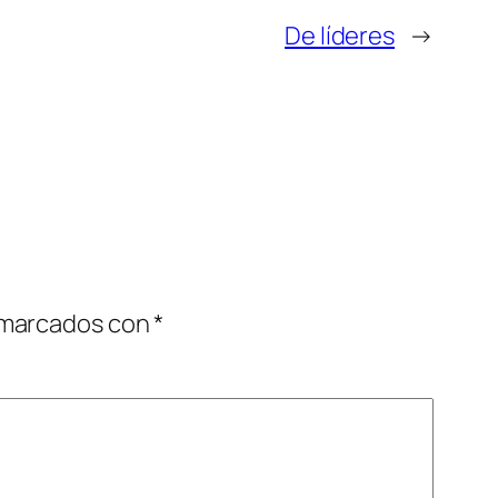
De líderes
→
 marcados con
*