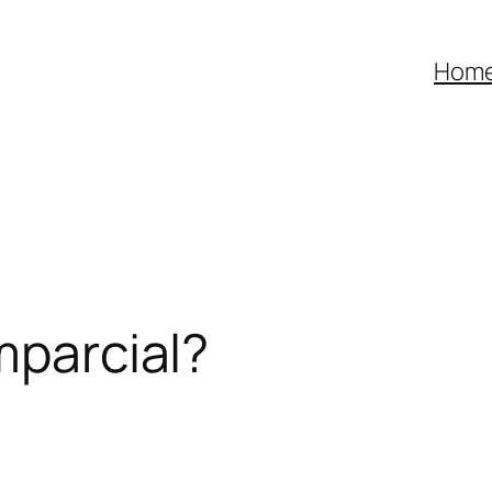
Hom
mparcial?