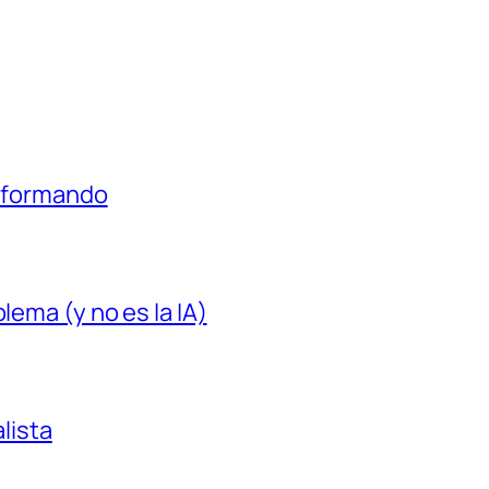
á formando
lema (y no es la IA)
alista