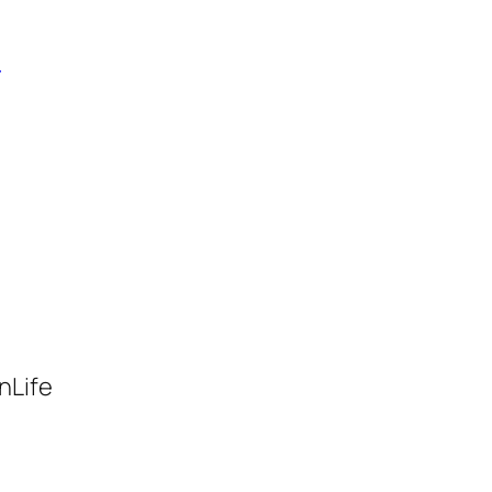
a
nLife