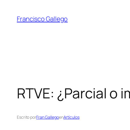
Saltar
al
Francisco Gallego
contenido
RTVE: ¿Parcial o i
Escrito por
Fran Gallego
en
Artículos