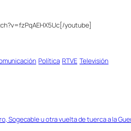
atch?v=fzPqAEHX5Uc[/youtube]
comunicación
Política
RTVE
Televisión
ro, Sogecable u otra vuelta de tuerca a la Gue