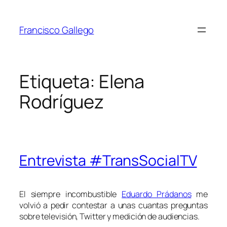
Saltar
al
Francisco Gallego
contenido
Etiqueta:
Elena
Rodríguez
Entrevista #TransSocialTV
El siempre incombustible
Eduardo Prádanos
me
volvió a pedir contestar a unas cuantas preguntas
sobre televisión, Twitter y medición de audiencias.