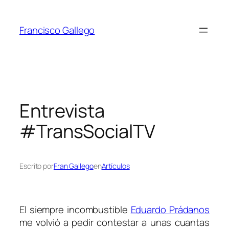
Saltar
al
Francisco Gallego
contenido
Entrevista
#TransSocialTV
Escrito por
Fran Gallego
en
Artículos
El siempre incombustible
Eduardo Prádanos
me volvió a pedir contestar a unas cuantas