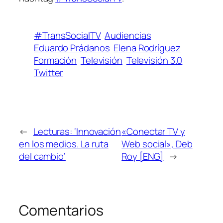
#TransSocialTV
Audiencias
Eduardo Prádanos
Elena Rodríguez
Formación
Televisión
Televisión 3.0
Twitter
←
Lecturas: ‘Innovación
«Conectar TV y
en los medios. La ruta
Web social», Deb
del cambio’
Roy [ENG]
→
Comentarios