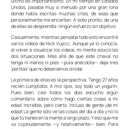
último es importantísimo. En mi tiempo en Estados
Unidos, pasaba muy a menudo por una gran lona
donde había escritas muchas citas, de esas que
personalmente me encantan. A bote pronto, de una
de ellas se desprendía: ningún esfuerzo sin objetivo.
Casualmente, mientras pensaba todo esto encontré
varios vídeos de Nick Vujicic. Aunque ya lo conocía,
al volver a visualizar los vídeos, mi mente asoció las
dos situaciones. Mas allá de que este chaval no
tenga ni manos ni pies —pura anécdota— deja tres
‘perlitas’ que no deberíamos olvidar.
La primera de ellas es la perspectiva. Tengo 27 años
recién cumplidos. A mis ojos, soy todo un yogurín.
Pues bien, casi todos los días escucho algún
comentario sobre cómo hago ciertas cosas a mi
edad. Increíble, pero cierto. Incluso de gente ¡de mi
edad! La gente sólo ve las cosas del día a día y no lo
que tú tienes en la mente a largo plazo. Y eso que me
va cojonudamente —y relativamente— bien. Para