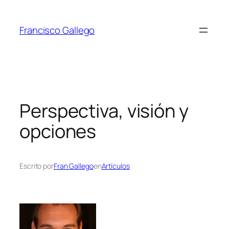
Saltar
al
Francisco Gallego
contenido
Perspectiva, visión y
opciones
Escrito por
Fran Gallego
en
Artículos