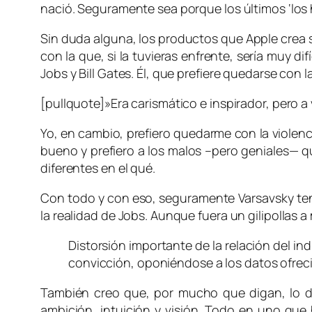
nació. Seguramente sea porque los últimos ‘los 
Sin duda alguna, los productos que Apple crea 
con la que, si la tuvieras enfrente, sería muy dif
Jobs y Bill Gates. Él, que prefiere quedarse co
[pullquote]»Era carismático e inspirador, pero a
Yo, en cambio, prefiero quedarme con la violenc
bueno y prefiero a los malos –pero geniales— qu
diferentes en el qué.
Con todo y con eso, seguramente Varsavsky ten
la realidad de Jobs. Aunque fuera un gilipollas 
Distorsión importante de la relación del in
convicción, oponiéndose a los datos ofreci
También creo que, por mucho que digan, lo de
ambición, intuición y visión. Todo en uno que 