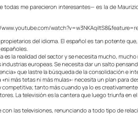
 todas me parecieron interesantes— es la de Maurizio 
://www.youtube.com/watch?v=w3NKAqiltS8&feature=re
e propietarios del idioma. El español es tan potente qu
e españoles.
a es la realidad del sector y se necesita mucho, mucho
s industrias europeas. Se necesita dar un salto pensando
ciencia» que lastre la búsqueda de la consolidación e int
a «ni más tetas ni más mulas»: necesita un plan para des
 y competitiva; tanto más cuando ya lo es creativamente
tores. La televisión es la cantera que luego triunfa en el 
e con las televisiones, renunciando a todo tipo de rel