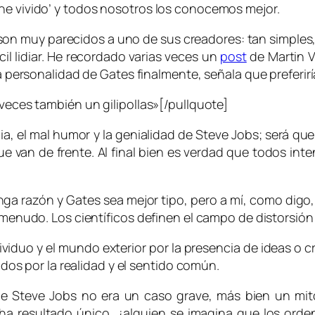
he vivido’ y todos nosotros los conocemos mejor.
son muy parecidos a uno de sus creadores: tan simple
ícil lidiar. He recordado varias veces un
post
de Martin V
n la personalidad de Gates finalmente, señala que prefe
 veces también un gilipollas»[/pullquote]
ia, el mal humor y la genialidad de Steve Jobs; será qu
e van de frente. Al final bien es verdad que todos inten
ga razón y Gates sea mejor tipo, pero a mí, como digo
a menudo. Los científicos definen el campo de distorsión 
dividuo y el mundo exterior por la presencia de ideas o c
dos por la realidad y el sentido común.
 Steve Jobs no era un caso grave, más bien un mito
ha resultado único, ¿alguien se imagina que los orde