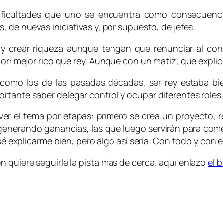
dificultades que uno se encuentra como consecuenci
, de nuevas iniciativas y, por supuesto, de jefes.
 y crear riqueza aunque tengan que renunciar al cont
lor: mejor rico que rey. Aunque con un matiz, que expli
o los de las pasadas décadas, ser rey estaba bien: 
tante saber delegar control y ocupar diferentes roles a 
s ver el tema por etapas: primero se crea un proyecto,
 generando ganancias, las que luego servirán para co
é explicarme bien, pero algo así sería. Con todo y con ell
n quiere seguirle la pista más de cerca, aquí enlazo
el 