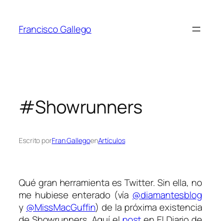
Saltar
al
Francisco Gallego
contenido
#Showrunners
Escrito por
Fran Gallego
en
Artículos
Qué gran herramienta es Twitter. Sin ella, no
me hubiese enterado (vía
@diamantesblog
y
@MissMacGuffin
) de la próxima existencia
de
Showrunners
. Aquí el
post
en El Diario de