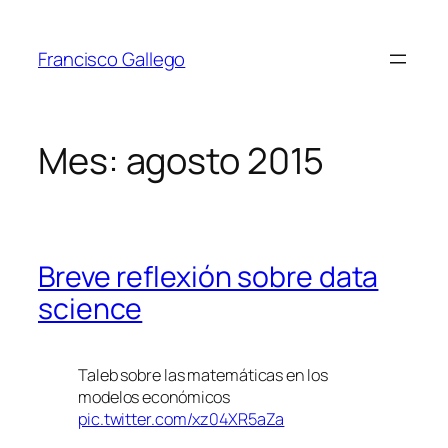
Saltar
al
Francisco Gallego
contenido
Mes:
agosto 2015
Breve reflexión sobre data
science
Taleb sobre las matemáticas en los
modelos económicos
pic.twitter.com/xz04XR5aZa