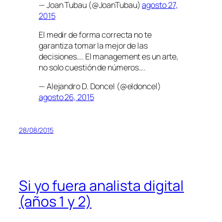
— Joan Tubau (@JoanTubau)
agosto 27,
2015
El medir de forma correcta no te
garantiza tomar la mejor de las
decisiones…. El management es un arte,
no solo cuestión de números….
— Alejandro D. Doncel (@eldoncel)
agosto 26, 2015
28/08/2015
Si yo fuera analista digital
(años 1 y 2)