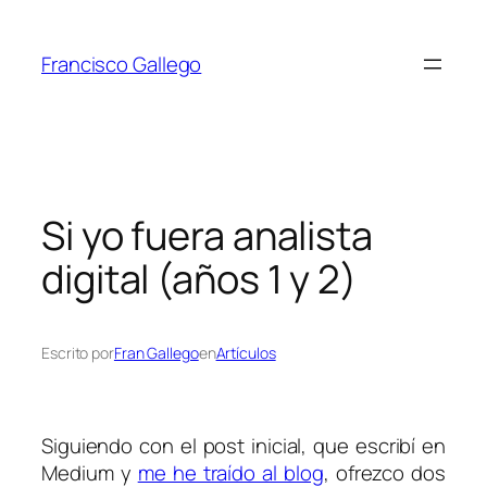
Saltar
al
Francisco Gallego
contenido
Si yo fuera analista
digital (años 1 y 2)
Escrito por
Fran Gallego
en
Artículos
Siguiendo con el post inicial, que escribí en
Medium y
me he traído al blog
, ofrezco dos