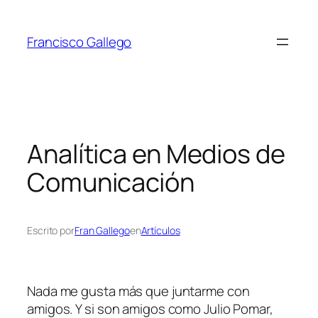
Saltar
al
Francisco Gallego
contenido
Analítica en Medios de
Comunicación
Escrito por
Fran Gallego
en
Artículos
Nada me gusta más que juntarme con
amigos. Y si son amigos como Julio Pomar,