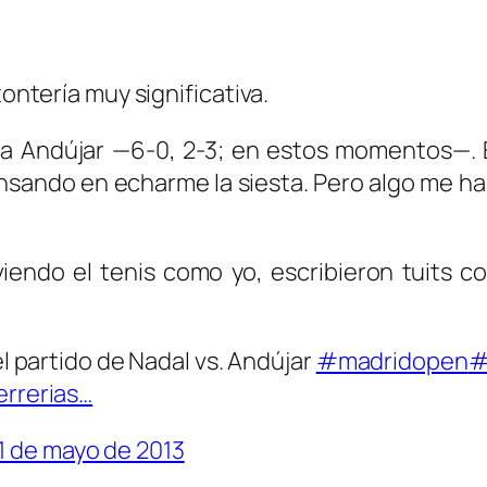
tontería muy significativa.
ra Andújar —6-0, 2-3; en estos momentos—. Es
ando en echarme la siesta. Pero algo me ha h
viendo el tenis como yo, escribieron tuits
 partido de Nadal vs. Andújar
#madridopen
#
errerias…
1 de mayo de 2013