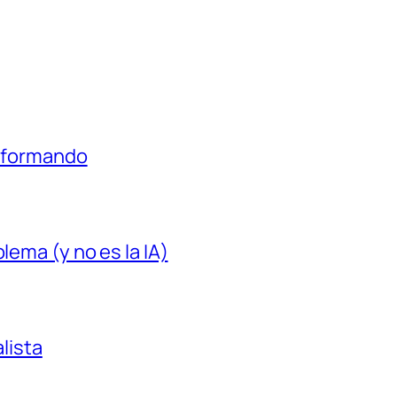
á formando
lema (y no es la IA)
alista