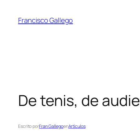
Saltar
al
Francisco Gallego
contenido
De tenis, de audi
Escrito por
Fran Gallego
en
Artículos