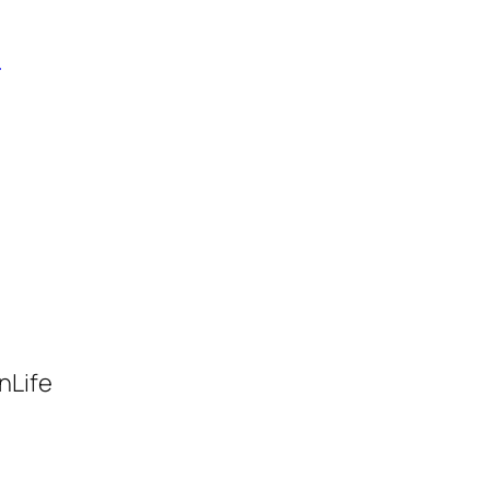
a
nLife