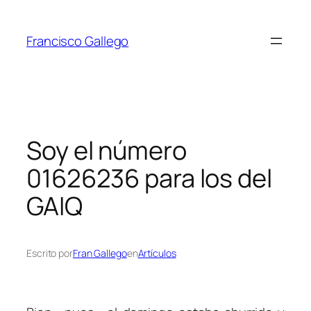
Saltar
al
Francisco Gallego
contenido
Soy el número
01626236 para los del
GAIQ
Escrito por
Fran Gallego
en
Artículos