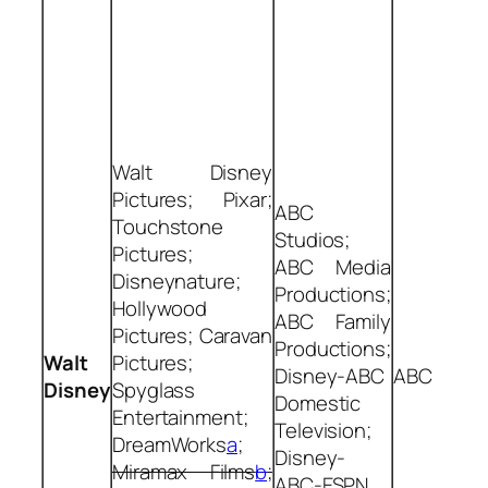
Walt Disney
Pictures; Pixar;
ABC
Touchstone
Studios;
Pictures;
ABC Media
Disneynature;
Productions;
Hollywood
ABC Family
Pictures; Caravan
Productions;
Walt
Pictures;
Disney-ABC
ABC
Disney
Spyglass
Domestic
Entertainment;
Television;
DreamWorks
a
;
Disney-
Miramax Films
b
;
ABC-ESPN