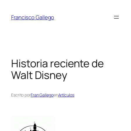
Saltar
al
Francisco Gallego
contenido
Historia reciente de
Walt Disney
Escrito por
Fran Gallego
en
Artículos