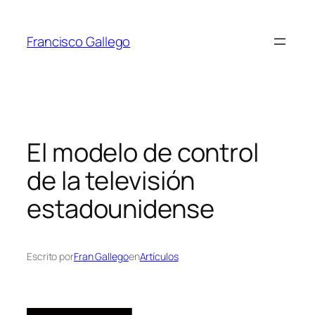
Saltar
al
Francisco Gallego
contenido
El modelo de control
de la televisión
estadounidense
Escrito por
Fran Gallego
en
Artículos