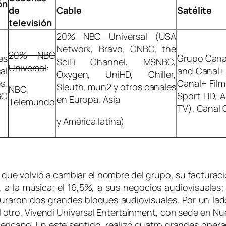
ón
de
Cable
Satélite
televisión
20% NBC Universal
(USA
Network, Bravo, CNBC, the
20% NBC
es
Grupo Canal
SciFi Channel, MSNBC,
Universal
:
al
and Canal+ 
Oxygen, UniHD, Chiller,
s,
Canal+ Film
Sleuth, mun2 y otros canales
NBC,
BC
Sport HD, A
en Europa, Asia
Telemundo
TV), Canal 
y América latina)
l que volvió a cambiar el nombre del grupo, su facturaci
 a la música; el 16,5%, a sus negocios audiovisuales
raron dos grandes bloques audiovisuales. Por un lado
 otro, Vivendi Universal Entertainment, con sede en Nue
americano. En este sentido, realizó cuatro grandes o