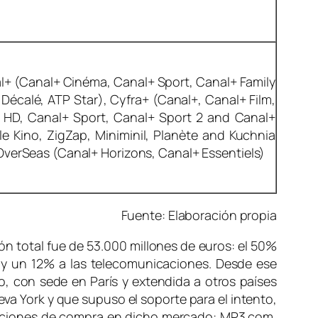
+ (Canal+ Cinéma, Canal+ Sport, Canal+ Family
Décalé, ATP Star), Cyfra+ (Canal+, Canal+ Film,
 HD, Canal+ Sport, Canal+ Sport 2 and Canal+
le Kino, ZigZap, Miniminil, Planète and Kuchnia
OverSeas (Canal+ Horizons, Canal+ Essentiels)
Fuente:
Elaboración propia
ón total fue de 53.000 millones de euros: el 50%
; y un 12% a las telecomunicaciones. Desde ese
, con sede en París y extendida a otros países
va York y que supuso el soporte para el intento,
peraciones de compra en dicho mercado: MP3.com,