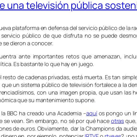
 una televisión pública sosteni
ueva plataforma en defensa del servicio público de la ra
el servicio público de que disfruta no se puede desm
e se dieron a conocer.
cuentra ante importantes retos que amenazan, inclu
ítica. Es bastante lo que hay en juego.
 el resto de cadenas privadas, está muerta. Es tan simpl
que un sistema público de televisión fortalece a la d
ferenciadísimos, con una imagen propia, que usan las
económica que su mantenimiento supone.
 la BBC ha creado una Academia –
aquí
os pongo un lin
ue se vean. Sin embargo, no sé por qué hace
otras
que, 
lones de euros. Obviamente, dar la Champions da audie
e dinero en, por ejemplo, potenciar
IRTVE
o
rtve.es
? ¿no 