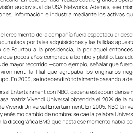
ivisión audiovisual de USA Networks. Además, ese mis
iones, información e industria mediante los activos
ue el crecimiento de la compañía fuera espectacular de
 acumulada por tales adquisiciones y las fallidas apues
da de Fourtou a la presidencia, la por aquel entonce
s que pocos años compraba a bombo y platillo. Las ad
 de mayor recorrido —como ejemplo, señalar que fueron
vironment, la filial que agrupaba los originarios n
grupo. En 2003, se independizó totalmente pasando a d
versal Entertainment con NBC, cadena estadounidense má
a casa matriz Vivendi Universal obtendría el 20% de l
de Vivendi Universal Entertainment. En 2005, NBC Unive
y enésimo cambio de nombre: se cae la palabra Univers
n la discográfica BMG que hasta ese momento había po