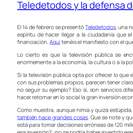
Teledetodos y la defensa de
El 14 de febrero se presentó
Teledetodos
, una n
espíritu de hacer llegar a la ciudadanía que 
financiación.
Aquí
tenéis el manifiesto con el qu
Lo cierto es que la televisión pública se en
enormemente a la economía, la cultura o a la pol
Si la televisión pública opta por ofrecer lo que
con sus problemas propios, parecen tener claro 
no seguir su ejemplo? Eso sí, son servicios di
hacer retornar en lo social la gran inversión 
Como muestra, aunque nimia y quizá estúpida,
también hace grandes cosas
. Que se note y q
está para tomar decisiones erróneas de 120 mil
esa inversión? ¿no se podría haber invertido es