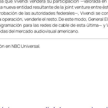
ba que Vivendi venderá su participación —valorada en
 la nueva entidad resultante de la
joint venture
entre és
robación de las autoridades federales—, Vivendi se c
la operación, venderle el resto. De este modo, Genera
ramación para las redes de cable de esta última— y Viv
odas del mercado audiovisual americano.
ón en NBC Universal.