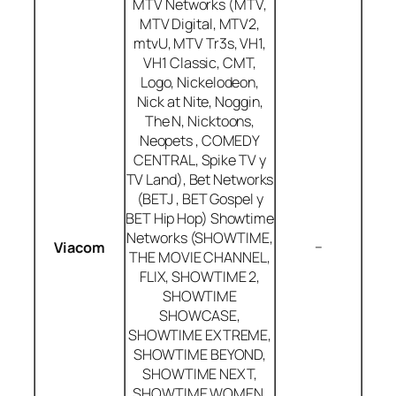
MTV Networks (MTV,
MTV Digital, MTV2,
mtvU, MTV Tr3s, VH1,
VH1 Classic, CMT,
Logo, Nickelodeon,
Nick at Nite, Noggin,
The N, Nicktoons,
Neopets , COMEDY
CENTRAL, Spike TV y
TV Land), Bet Networks
(BETJ , BET Gospel y
BET Hip Hop) Showtime
Networks (SHOWTIME,
–
Viacom
THE MOVIE CHANNEL,
FLIX, SHOWTIME 2,
SHOWTIME
SHOWCASE,
SHOWTIME EXTREME,
SHOWTIME BEYOND,
SHOWTIME NEXT,
SHOWTIME WOMEN,