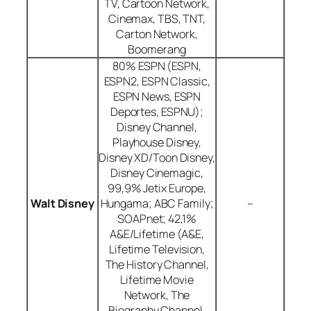
TV, Cartoon Network,
Cinemax, TBS, TNT,
Carton Network,
Boomerang
80% ESPN (ESPN,
ESPN2, ESPN Classic,
ESPN News, ESPN
Deportes, ESPNU);
Disney Channel,
Playhouse Disney,
Disney XD/Toon Disney,
Disney Cinemagic,
99,9% Jetix Europe,
Walt Disney
Hungama; ABC Family;
–
SOAPnet; 42,1%
A&E/Lifetime (A&E,
Lifetime Television,
The History Channel,
Lifetime Movie
Network, The
Biography Channel,