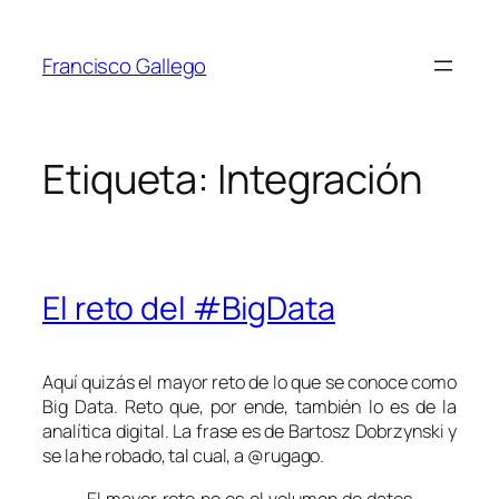
Saltar
al
Francisco Gallego
contenido
Etiqueta:
Integración
El reto del #BigData
Aquí quizás el mayor reto de lo que se conoce como
Big Data
. Reto que, por ende, también lo es de la
analítica digital. La frase es de Bartosz Dobrzynski y
se la he robado, tal cual, a @rugago.
El mayor reto no es el volumen de datos