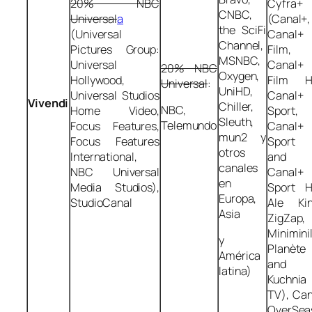
20% NBC
Cyfra+
CNBC,
Universal
a
(Canal+,
the SciFi
(Universal
Canal+
Channel,
Pictures Group:
Film,
MSNBC,
Universal
Canal+
20% NBC
Oxygen,
Hollywood,
Film H
Universal
:
UniHD,
Universal Studios
Canal+
Vivendi
Chiller,
NBC,
Home Video,
Sport,
Sleuth,
Telemundo
Focus Features,
Canal+
mun2 y
Focus Features
Sport
otros
International,
and
canales
NBC Universal
Canal+
en
Media Studios),
Sport H
Europa,
StudioCanal
Ale Kin
Asia
ZigZap,
Miniminil
y
Planète
América
and
latina)
Kuchnia
TV), Can
OverSea