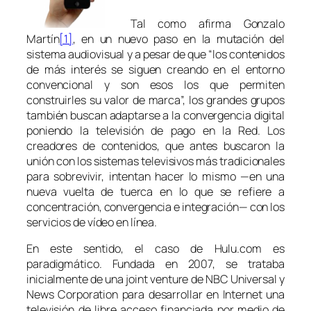
Tal como afirma Gonzalo
Martín
[1]
, en un nuevo paso en la mutación del
sistema audiovisual y a pesar de que “los contenidos
de más interés se siguen creando en el entorno
convencional y son esos los que permiten
construirles su valor de marca”, los grandes grupos
también buscan adaptarse a la convergencia digital
poniendo la televisión de pago en la Red. Los
creadores de contenidos, que antes buscaron la
unión con los sistemas televisivos más tradicionales
para sobrevivir, intentan hacer lo mismo —en una
nueva vuelta de tuerca en lo que se refiere a
concentración, convergencia e integración— con los
servicios de vídeo en línea.
En este sentido, el caso de Hulu.com es
paradigmático. Fundada en 2007, se trataba
inicialmente de una
joint venture
de NBC Universal y
News Corporation para desarrollar en Internet una
televisión de libre acceso financiada por medio de