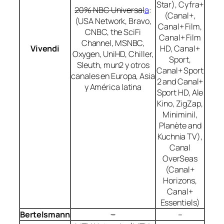
Star), Cyfra+
20% NBC Universal
a
:
(Canal+,
(USA Network, Bravo,
Canal+ Film,
CNBC, the SciFi
Canal+ Film
Channel, MSNBC,
Vivendi
HD, Canal+
Oxygen, UniHD, Chiller,
Sport,
Sleuth, mun2 y otros
Canal+ Sport
canales en Europa, Asia
2 and Canal+
y América latina
Sport HD, Ale
Kino, ZigZap,
Miniminil,
Planète and
Kuchnia TV),
Canal
OverSeas
(Canal+
Horizons,
Canal+
Essentiels)
Bertelsmann
–
–