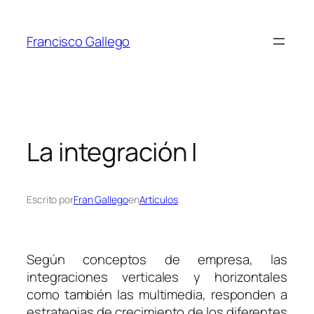
Saltar
al
Francisco Gallego
contenido
La integración I
Escrito por
Fran Gallego
en
Artículos
Según conceptos de empresa, las
integraciones verticales y horizontales
como también las multimedia, responden a
estrategias de crecimiento de los diferentes