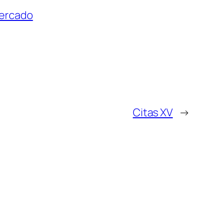
ercado
Citas XV
→