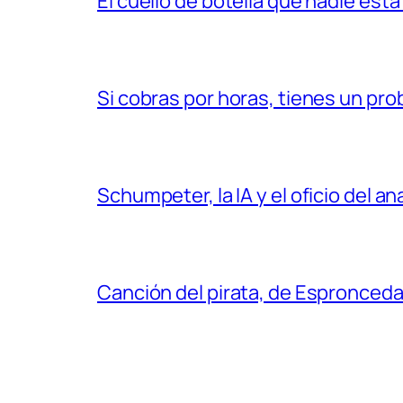
El cuello de botella que nadie est
Si cobras por horas, tienes un prob
Schumpeter, la IA y el oficio del an
Canción del pirata, de Espronced