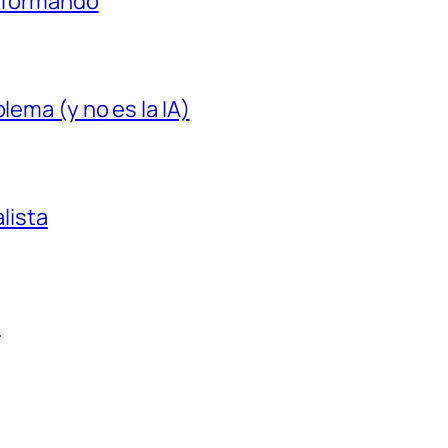
á formando
lema (y no es la IA)
alista
a