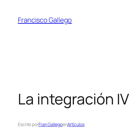
Saltar
al
Francisco Gallego
contenido
La integración IV
Escrito por
Fran Gallego
en
Artículos