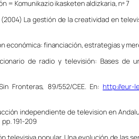
n = Komunikazio ikasketen aldizkaria, nº 7
o (2004)
La gestión de la creatividad en telev
ión económica: financiación, estrategias y me
cionario de radio y televisión: Bases de u
 Sin Fronteras
, 89/552/CEE. En:
http://eur-
cción independiente de television en Andaluc
, pp. 191-209
ión televisiva popular. Una evolución de las se