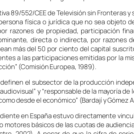
iva 89/552/CEE de Televisión sin Fronteras y 
rsona física o jurídica que no sea objeto d
por razones de propiedad, participación fin
minante, directa o indirecta, por razones d
ean más del 50 por ciento del capital suscr
entes a las participaciones emitidas por la m
ección” (Comisión Europea, 1989).
 definen el subsector de la producción inde
 audiovisual” y “responsable de la mayoría de
a como desde el económico” (Bardají y Gómez 
ndiente en España estuvo directamente vincu
mo motores básicos de las cuotas de audienci
tro, 2002). A pesar de que la cifra de seri