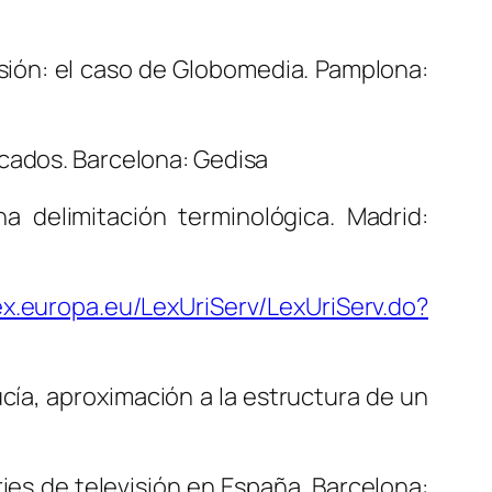
isión: el caso de Globomedia
. Pamplona:
rcados
. Barcelona: Gedisa
na delimitación terminológica
. Madrid:
lex.europa.eu/LexUriServ/LexUriServ.do?
ía, aproximación a la estructura de un
ries de televisión en España.
Barcelona: