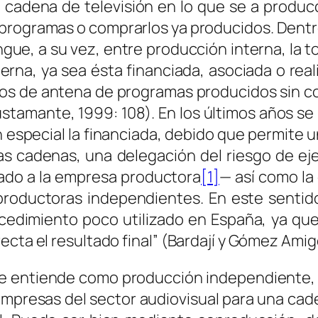
 cadena de televisión en lo que se a produc
 programas o comprarlos ya producidos. Dentro 
gue, a su vez, entre producción interna, la 
erna, ya sea ésta financiada, asociada o re
os de antena de programas producidos sin co
amante, 1999: 108). En los últimos años se h
especial la financiada, debido que permite un
las cadenas, una delegación del riesgo de ej
sado a la empresa productora
[1]
— así como la 
 productoras independientes. En este sentid
ocedimiento poco utilizado en España, ya que 
cta el resultado final” (Bardají y Gómez Amig
e entiende como producción independiente, e
 empresas del sector audiovisual para una c