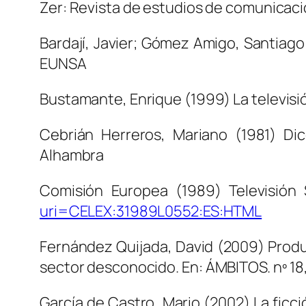
Zer: Revista de estudios de comunicació
Bardají, Javier; Gómez Amigo, Santiag
EUNSA
Bustamante, Enrique (1999)
La televis
Cebrián Herreros, Mariano (1981)
Dic
Alhambra
Comisión Europea (1989)
Televisión
uri=CELEX:31989L0552:ES:HTML
Fernández Quijada, David (2009)
Produ
sector desconocido
. En: ÁMBITOS. nº 18
García de Castro, Mario (2002)
La ficc