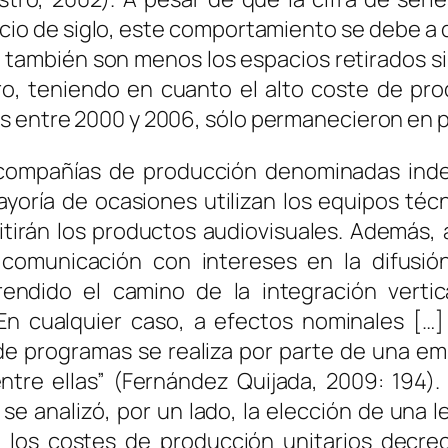
icio de siglo, este comportamiento se debe a 
 también son menos los espacios retirados s
o, teniendo en cuanto el alto coste de pro
 entre 2000 y 2006, sólo permanecieron en pa
de compañías de producción denominadas in
ayoría de ocasiones utilizan los equipos téc
itirán los productos audiovisuales. Además,
omunicación con intereses en la difusión 
ndido el camino de la integración verti
 En cualquier caso, a efectos nominales [
e programas se realiza por parte de una em
ntre ellas” (Fernández Quijada, 2009: 194)
se analizó, por un lado, la elección de una l
o, los costes de producción unitarios decre