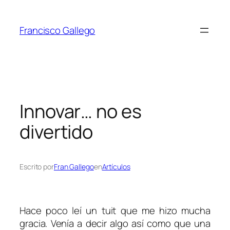
Saltar
al
Francisco Gallego
contenido
Innovar… no es
divertido
Escrito por
Fran Gallego
en
Artículos
Hace poco leí un tuit que me hizo mucha
gracia. Venía a decir algo así como que una