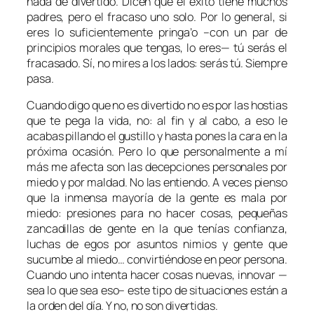
nada de divertido. Dicen que el éxito tiene muchos
padres, pero el fracaso uno solo. Por lo general, si
eres lo suficientemente pringa’o –con un par de
principios morales que tengas, lo eres— tú serás el
fracasado. Sí, no mires a los lados: serás tú. Siempre
pasa.
Cuando digo que no es divertido no es por las hostias
que te pega la vida, no: al fin y al cabo, a eso le
acabas pillando el gustillo y hasta pones la cara en la
próxima ocasión. Pero lo que personalmente a mí
más me afecta son las decepciones personales por
miedo y por maldad. No las entiendo. A veces pienso
que la inmensa mayoría de la gente es mala por
miedo: presiones para no hacer cosas, pequeñas
zancadillas de gente en la que tenías confianza,
luchas de egos por asuntos nimios y gente que
sucumbe al miedo… convirtiéndose en peor persona.
Cuando uno intenta hacer cosas nuevas, innovar —
sea lo que sea eso– este tipo de situaciones están a
la orden del día. Y no, no son divertidas.