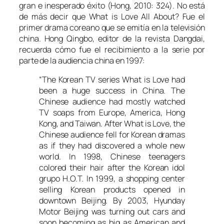
gran e inesperado éxito (Hong, 2010: 324). No está
de más decir que
What is Love All About?
Fue el
primer drama coreano que se emitía en la televisión
china. Hong Qingbo, editor de la revista
Dangdai
,
recuerda cómo fue el recibimiento a la serie por
parte de la audiencia china en 1997:
“The Korean TV series
What is Love
had
been a huge success in China. The
Chinese audience had mostly watched
TV soaps from Europe, America, Hong
Kong, and Taiwan. After
What is Love
, the
Chinese audience fell for Korean dramas
as if they had discovered a whole new
world. In 1998, Chinese teenagers
colored their hair after the Korean idol
grupo H.O.T. In 1999, a shopping center
selling Korean products opened in
downtown Beijing. By 2003, Hyunday
Motor Beijing was turning out cars and
soon becoming as big as American and