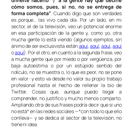
divierte hacerlo”
y “
a la gente hay que decirle
cómo somos, pues, si no, no se entrega de
forma completa”
. Cuando digo que son verdades
es porque… las vivo cada día. Por un lado, en mi
sector, el de la televisión, veo un potencial enorme
en esa participación de la gente y, como yo, otra
mucha gente lo está viendo (algunos ejemplos, sin
ánimo de ser exclusivista están
aquí
,
aquí
,
aquí
,
aquí
o
aquí
). Por el otro, en cuanto a la segunda frase, veo
a mucha gente que por miedo o por vergüenza, por
baja autoestima o por un estúpido sentido del
ridículo, no se muestra o, lo que es peor, no se pone
en valor: y esto va desde no valor su propio trabajo
profesional hasta el hecho de rellenar la bio de
Twitter. Cosas que, aunque puedo llegar a
comprender, no justifico y mucho menos comparto.
Ampliando otra de sus frases podría decir que si uno
no está* en las redes sociales —*con todo lo que ello
conlleva— y se dedica al sector de la televisión, no
tiene ni idea.