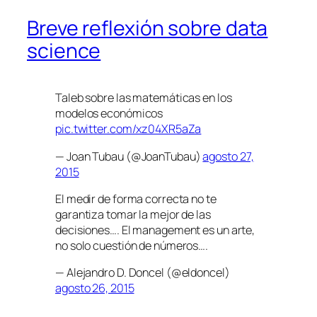
Breve reflexión sobre data
science
Taleb sobre las matemáticas en los
modelos económicos
pic.twitter.com/xz04XR5aZa
— Joan Tubau (@JoanTubau)
agosto 27,
2015
El medir de forma correcta no te
garantiza tomar la mejor de las
decisiones…. El management es un arte,
no solo cuestión de números….
— Alejandro D. Doncel (@eldoncel)
agosto 26, 2015