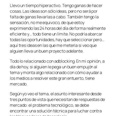
Llevo un tiempo hiperactivo. Tengo ganas de hacer
cosas. Las ideas son sólo ideas, pero no será por
falta de ganas llevarlas a cabo. También tengo la
sensación, no me equivoco, de que estoy
exprimiendo las 24 horas del día de forma realmente
eficiente y… todo tiene un límite. No podría abarcar
todas las oportunidades, hay que seleccionar pero…
aquí tres ideas en las que me metería si veo que
alguien lleva un buen proyecto adelante.
Todo lo relacionado con adblocking. En mi opinión, a
día de hoy, si alguien le pega un buen empujón al
tema y monta algo relacionado con cómo ayudar a
los medios a resolver este gran entuerto, tiene
mercado.
Según yo veo el tema, el asunto interesante desde
tres puntos de vista que necesitan de respuestas de
mercado: el problema tecnológico, se debe
encontrar una solución técnica para luchar contra