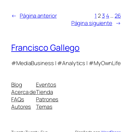
←
Página anterior
1
2
3
4
…
26
Página siguiente
→
Francisco Gallego
#MediaBusiness | #Analytics | #MyOwnLife
Blog
Eventos
Acerca de
Tienda
FAQs
Patrones
Autores
Temas