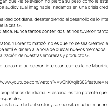
an que «la televisión no pierda su peso como le est
 audiovisual imaginable: nadamos en una crisis credit
lidad cotidiana, desatendiendo el desarrollo de lo inte
e la crisis».
iática. Nunca tantos contenidos latinos tuvieron tanto 
matos. Y Lorenzo matizó: no es que no se sea creativo 
de está el dinero a la hora de buscar nuevos mercados.
alización de nuestras empresas y productos».
 todas me parecieron interesantes— es la de Maurizio 
://www.youtube.com/watch?v=w3NKAqiltS8&feature=re
e propietarios del idioma. El español es tan potente qu
e españoles.
a es la realidad del sector y se necesita mucho, mucho