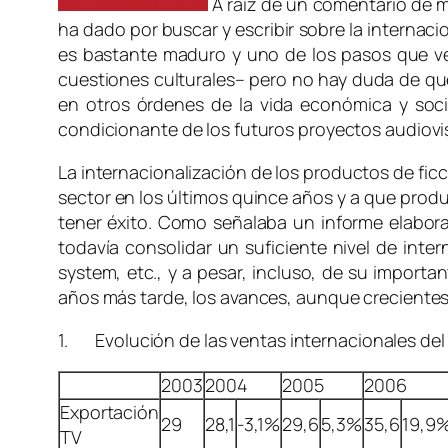
A raíz de un comentario de m
ha dado por buscar y escribir sobre la internaci
es bastante maduro y uno de los pasos que vend
cuestiones culturales– pero no hay duda de que
en otros órdenes de la vida económica y soci
condicionante de los futuros proyectos audiovi
La internacionalización de los productos de fic
sector en los últimos quince años y a que prod
tener éxito. Como señalaba un informe elabora
todavía consolidar un suficiente nivel de inte
system, etc., y a pesar, incluso, de su importa
años más tarde, los avances, aunque crecientes
1. Evolución de las ventas internacionales del 
2003
2004
2005
2006
Exportación
29
28,1
-3,1%
29,6
5,3%
35,6
19,9
TV