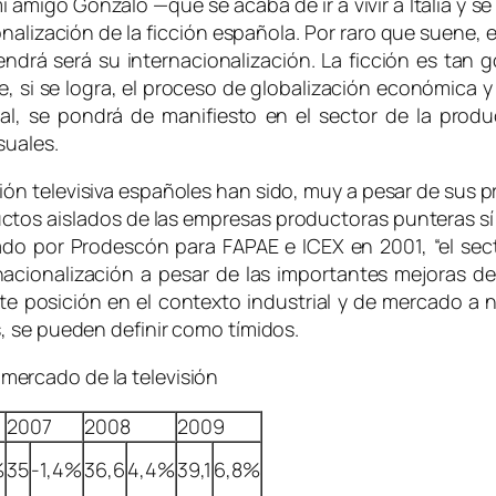
i amigo Gonzalo —que se acaba de ir a vivir a Italia y
onalización de la ficción española. Por raro que suene,
rá será su internacionalización. La ficción es tan g
, si se logra, el proceso de globalización económica y
al, se pondrá de manifiesto en el sector de la prod
suales.
ción televisiva españoles han sido, muy a pesar de sus 
uctos aislados de las empresas productoras punteras sí
do por Prodescón para FAPAE e ICEX en 2001, “el sec
rnacionalización a pesar de las importantes mejoras de
nte posición en el contexto industrial y de mercado a ni
, se pueden definir como tímidos.
mercado de la televisión
2007
2008
2009
%
35
-1,4%
36,6
4,4%
39,1
6,8%