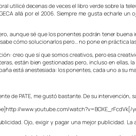
al utilicé decenas de veces el libro verde sobre la telev
GECA allá por el 2006. Siempre me gusta echarle un o
 pero, aunque sé que los ponentes podrán tener buena 
 sabe cómo solucionarlos pero… no pone en práctica la
ión: creo que sí que somos creativos, pero esa creativida
ras, están bien gestionadas pero, incluso en ellas, l
España está anestesiada: los ponentes, cada uno a su ma
ente de PATE, me gustó bastante. De su intervención, s
be]http://www.youtube.com/watch?v=BOXE_rFcdVk[/y
ublicidad. Ojo, exigir y pagar una mejor publicidad. L