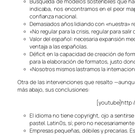
Búsqueda de modelos sostenbiles que hag
indicaba, nos encontramos en el peor mapa
confianza nacional.
Demasiados años lidiando con «nuestra» rea
«No regular para la crisis, regular para salir d
Valor del español: necesaria expansión med
ventaja a las españolas.
Déficit en la capacidad de creación de for
para la elaboración de formatos, justo don
«Nosotros mismos lastramos la internacion
Otra de las intervenciones que resalto —aunque
más abajo, sus conclusiones:
[youtube]http
El idioma no tiene copyright, ojo a sentirs
pastel. Latin0s, sí; pero no necesariament
Empresas pequeñas, débiles y precarias. Es