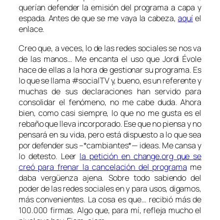
querían defender la emisión del programa a capa y
espada. Antes de que se me vaya la cabeza,
aquí
el
enlace.
Creo que, a veces, lo de las redes sociales se nos va
de las manos… Me encanta el uso que Jordi Évole
hace de ellas a la hora de gestionar su programa. Es
lo que se llama #socialTV y, bueno, es un referente y
muchas de sus declaraciones han servido para
consolidar el fenómeno, no me cabe duda. Ahora
bien, como casi siempre, lo que no me gusta es el
rebaño que lleva incorporado. Ese que no piensa y no
pensará en su vida, pero está dispuesto a lo que sea
por defender sus –*cambiantes*— ideas. Me cansa y
lo detesto. Leer
la petición en change.org que se
creó para frenar la cancelación del programa
me
daba vergüenza ajena. Sobre todo sabiendo del
poder de las redes sociales en y para usos, digamos,
más
convenientes
. La cosa es que… recibió más de
100.000 firmas. Algo que, para mí, refleja mucho el